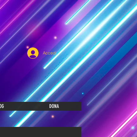
Accedi
OG
DONA