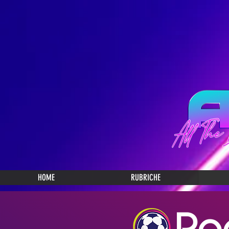
HOME
RUBRICHE