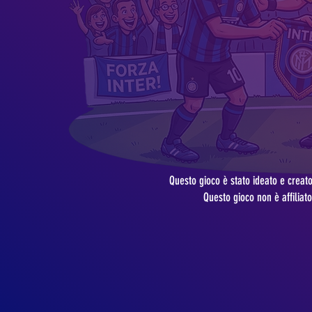
Questo gioco è stato ideato e crea
Questo gioco non è affiliat