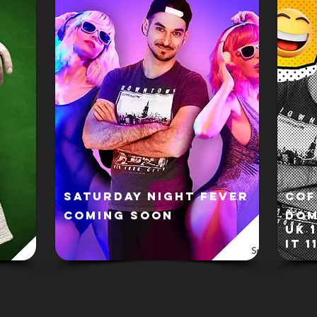
SATURDAY NIGHT FEVER
COF
COMING SOON
DOM
UK 
IT 1