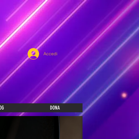
Accedi
OG
DONA