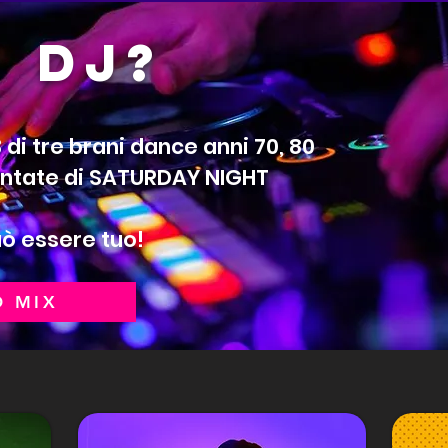
N DJ?
!
 di tre brani dance anni 70, 80
puntate di SATURDAY NIGHT
uò essere tuo!
O MIX