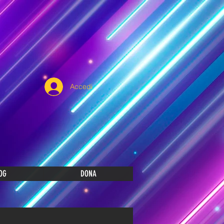
Accedi
OG
DONA