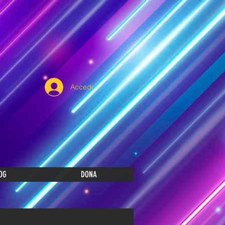
Accedi
OG
DONA